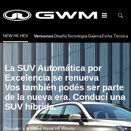
NEW H6 HEV
Versiones
Diseño
Tecnología
Galería
Ficha Técnica
La SUV Automática por
Excelencia se renueva
Vos también podés ser parte
de la nueva era. Conducí una
SUV híbrida.
Descubrí a la nueva Haval H6 Híbrida.