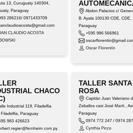
AUTOMECANIC
ta 13, Curuguaty 140304,
uaty, Paraguay
Abdon Palacios c/ Gener
93 286216/ 0971433709
B. Ayala 100130 CDE, CDE,
anclaudioacosta@gmail.com
Paraguay
UAN CLAUDIO ACOSTA
+595 986 566961
BOWSKI
oscarflorentin@gmail.co
Oscar Florentín
LLER
TALLER SANTA
DUSTRIAL CHACO
ROSA
C)
Capitán Juan Valeriano 
Zeballos casi José Martí., A
lle Industrial 119, Filadelfia
Paraguay
 Filadelfia, Paraguay
0974 772 247 / 0974 28
95 983 426623
Cynthia Picco
rbert.regier@fernheim.com.py