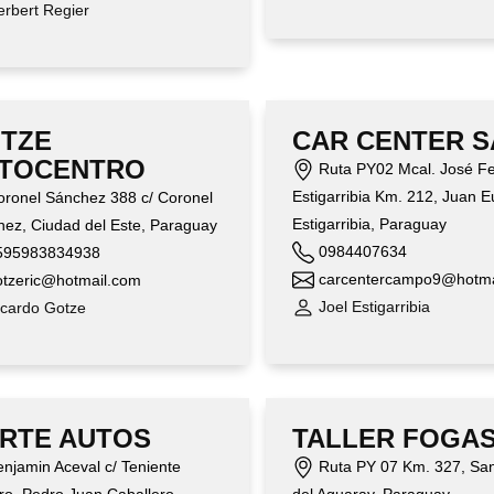
rbert Regier
TZE
CAR CENTER S
TOCENTRO
Ruta PY02 Mcal. José Fe
Estigarribia Km. 212, Juan E
ronel Sánchez 388 c/ Coronel
Estigarribia, Paraguay
ez, Ciudad del Este, Paraguay
0984407634
95983834938
carcentercampo9@hotma
tzeric@hotmail.com
Joel Estigarribia
cardo Gotze
RTE AUTOS
TALLER FOGA
njamin Aceval c/ Teniente
Ruta PY 07 Km. 327, Sa