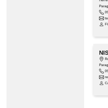
Herre
Para
09
ta
Fl
NI
Ru
Para
09
re
Ca