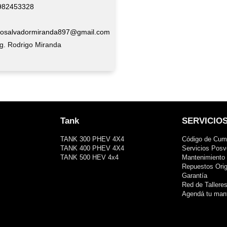
982453328
gosalvadormiranda897@gmail.com
g. Rodrigo Miranda
Tank
SERVICIO
TANK 300 PHEV 4X4
Código de Cum
TANK 400 PHEV 4X4
Servicios Posv
TANK 500 HEV 4x4
Mantenimiento 
Repuestos Orig
Garantía
Red de Tallere
Agendá tu man