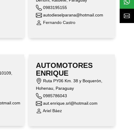
Bertoni, Katuete, Paraguay
0983195155
autodieselparana@hotmail.com
Fernando Castro
AUTOMOTORES
ENRIQUE
10109,
Ruta PY06 Km. 38 y Boquerón,
Hohenau, Paraguay
0985786043
otmail.com
aut.enrique.srl@hotmail.com
Ariel Báez