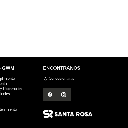
S GWM
ENCONTRANOS
plimiento
Concesionarias
enta
y Reparación
inales
s
tenimiento