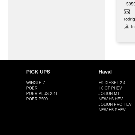
+595
rodri
In
PICK UPS
Haval
WINGLE 7
H9 DIESEL 2.4
POER
H6 GT PHEV
POER PLUS 2.4T
JOLION MT
POER P500
NEW H6 HEV
JOLION PRO HEV
NEW H6 PHEV