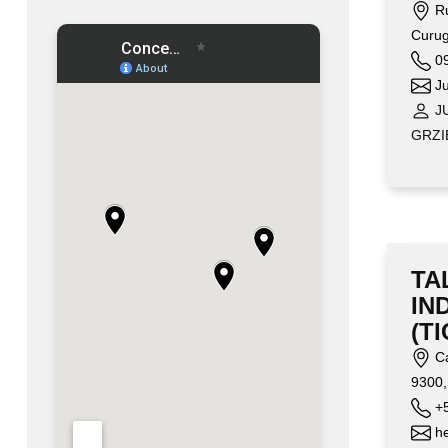
Ru
Curug
09
Ju
J
GRZI
TA
IN
(TI
Ca
9300,
+5
he