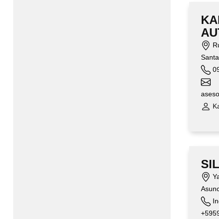
KA
AU
Ru
Santa
09
aseso
Ka
SI
Ya
Asunc
In
+5959