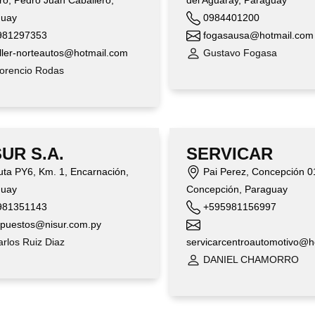
ro, Pedro Juan Caballero,
del Aguaray, Paraguay
guay
0984401200
81297353
fogasausa@hotmail.com
ller-norteautos@hotmail.com
Gustavo Fogasa
orencio Rodas
SUR S.A.
SERVICAR
ta PY6, Km. 1, Encarnación,
Pai Perez, Concepción 0
guay
Concepción, Paraguay
81351143
+595981156997
puestos@nisur.com.py
rlos Ruiz Diaz
servicarcentroautomotivo@h
DANIEL CHAMORRO