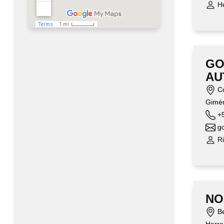
He
GO
AU
Co
Gimén
+5
go
Ri
NO
Be