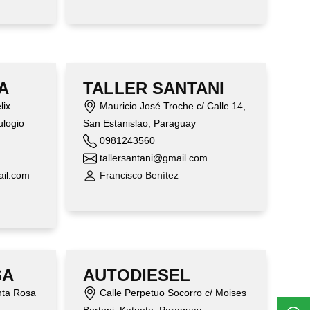
A
TALLER SANTANI
lix
Mauricio José Troche c/ Calle 14,
ulogio
San Estanislao, Paraguay
0981243560
tallersantani@gmail.com
il.com
Francisco Benítez
SA
AUTODIESEL
nta Rosa
Calle Perpetuo Socorro c/ Moises