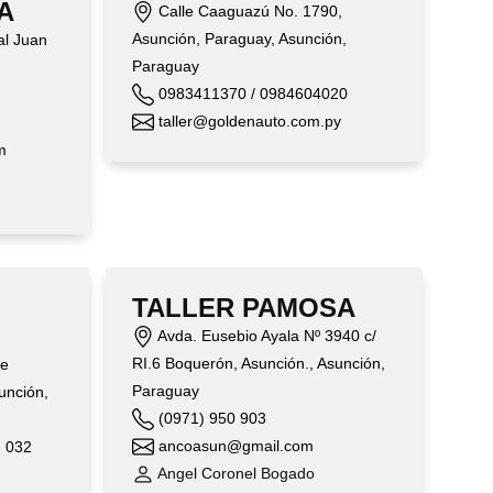
A
Calle Caaguazú No. 1790,
Asunción, Paraguay, Asunción,
al Juan
Paraguay
0983411370 / 0984604020
taller@goldenauto.com.py
m
TALLER PAMOSA
Avda. Eusebio Ayala Nº 3940 c/
RI.6 Boquerón, Asunción., Asunción,
de
Paraguay
sunción,
(0971) 950 903
ancoasun@gmail.com
7 032
Angel Coronel Bogado