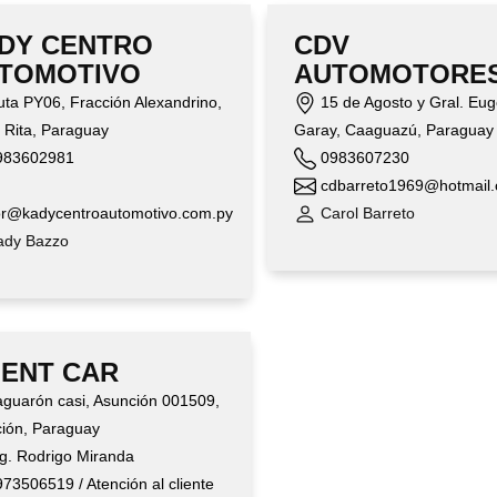
DY CENTRO
CDV
TOMOTIVO
AUTOMOTORE
ta PY06, Fracción Alexandrino,
15 de Agosto y Gral. Eug
 Rita, Paraguay
Garay, Caaguazú, Paraguay
83602981
0983607230
cdbarreto1969@hotmail
r@kadycentroautomotivo.com.py
Carol Barreto
dy Bazzo
LENT CAR
guarón casi, Asunción 001509,
ión, Paraguay
g. Rodrigo Miranda
73506519 / Atención al cliente